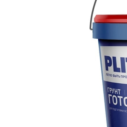
Все товары PLITONIT
Все товары категории
Описание
Отзывы
Оплата
Доставка
Продукт предназначен для грунтования стен, поло
применением растворных смесей на цементной и г