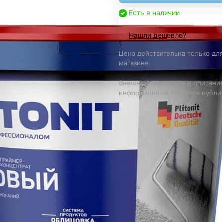
Есть в наличии
Нашли дешевле?
Цена действительна только для
магазине.
Внешний вид товара и описание
информация не является публи
в и потолков на цементной, цементно-известковой и ги
ипсовой основе, окраской и оклейкой обоями с целью