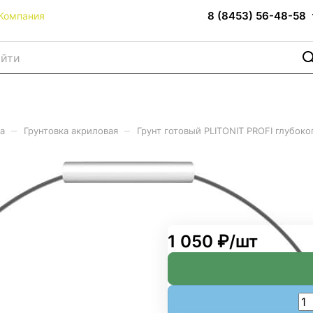
8 (8453) 56-48-58
Компания
–
–
а
Грунтовка акриловая
Грунт готовый PLITONIT PROFI глубок
ROFI глубокого проникновен
1 050 ₽/
шт