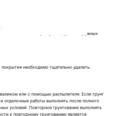
абот.
ть не менее +5°С. При производстве наружных
и покрытия необходимо тщательно удалить.
валиком или с помощью распылителя. Если грунт
 и отделочные работы выполнять после полного
рных условий. Повторное грунтование выполнять
ости к повторному грунтованию является