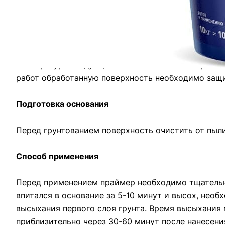
преждевременного оттока воды и обеспыливания о
Условия проведения работ
Температура воздуха, основания и готово к прим
работ обработанную поверхность необходимо защи
Подготовка основания
Перед грунтованием поверхность очистить от пыл
Способ применения
Перед применением праймер необходимо тщательно
впитался в основание за 5-10 минут и высох, нео
высыхания первого слоя грунта. Время высыхания
приблизительно через 30-60 минут после нанесени