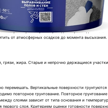
снования перед проведением внутренних и наружных р
енению праймера во время проведения работ должна бы
тить от атмосферных осадков до момента высыхания.
и, грязи, жира. Старые и непрочно держащиеся участк
 перемешать. Вертикальные поверхности грунтуются 
бходимо повторное грунтование. Повторное грунтование
 между слоями зависит от типа основания и температу
я первого слоя. Критерием оценки готовности поверхн