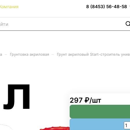
8 (8453) 56-48-58
Компания
–
–
а
Грунтовка акриловая
Грунт акриловый Start-строитель унив
роитель универсальный 5л (
297 ₽/
шт