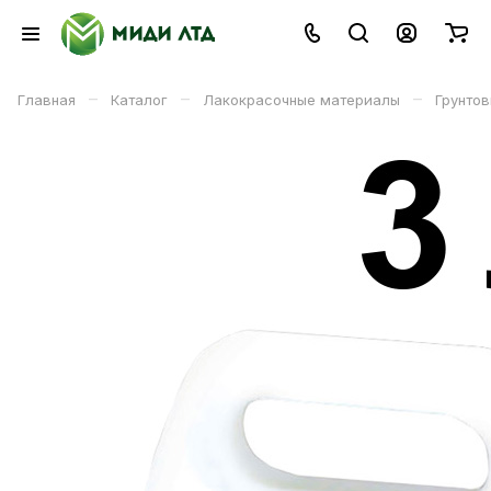
–
–
–
Главная
Каталог
Лакокрасочные материалы
Грунтов