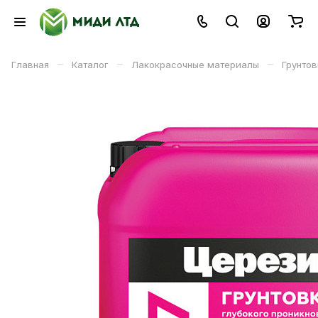
–
–
–
Главная
Каталог
Лакокрасочные материалы
Грунтов