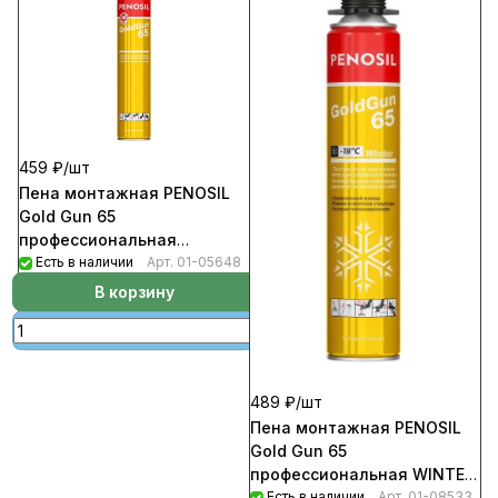
459 ₽/
шт
Пена монтажная PENOSIL
Gold Gun 65
профессиональная
универсальная 875мл
Есть в наличии
Арт.
01-05648
(12шт/уп; 672шт/пал)
В корзину
489 ₽/
шт
Пена монтажная PENOSIL
Gold Gun 65
профессиональная WINTER/
Зима 875мл (12шт/уп;
Есть в наличии
Арт.
01-08533