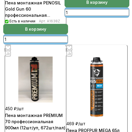
кор)
В корзину
Пена монтажная PENOSIL
Gold Gun 60
профессиональная
универсальная 750мл
Есть в наличии
Арт.
A1638Z
(12шт/уп; 672шт/пал)
В корзину
450 ₽/
шт
Пена монтажная PREMIUM
70 профессиональная
469 ₽/
шт
900мл (12шт/уп, 672шт/пал)
Пена PROFPUR MEGA 65л