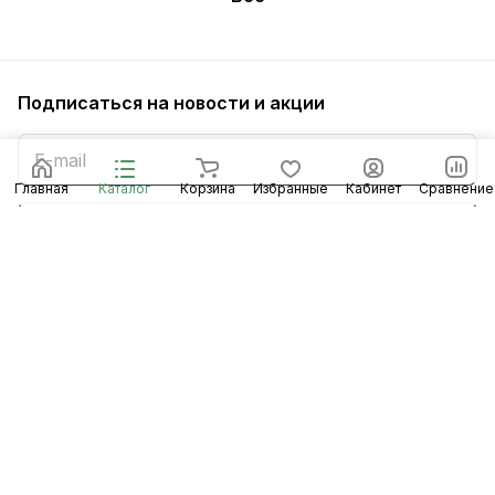
Подписаться
на новости и акции
Главная
Каталог
Корзина
Избранные
Кабинет
Сравнение
Подписаться
Интернет-магазин
Компания
Информация
Помощь
8 (8453) 56-48-58