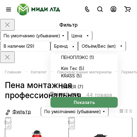
Фильтр
По умолчанию (убывание)
Цена
В наличии (
29
)
Бренд
Объём/Вес (мл)
ПЕНОПЛЭКС (
1
)
Kim Tec (
5
)
–
–
–
Главная
Каталог
Лакокрасочные материалы
Гермети
KRASS (
5
)
Пена монтажная
ZIGGER (
7
)
профессиональная
Показать все
44 товара
Показать
Фильтр
По умолчанию (убывание)