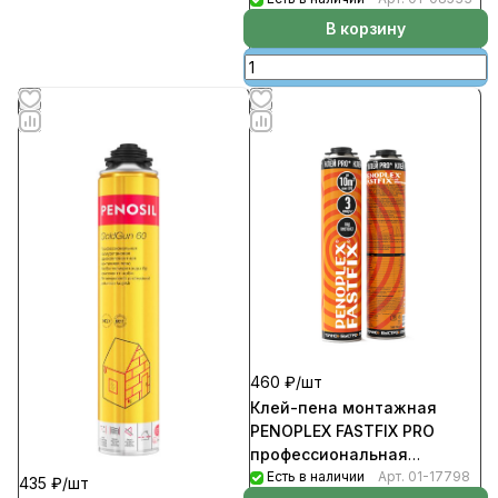
672шт/пал)
В корзину
460 ₽/
шт
Клей-пена монтажная
PENOPLEX FASTFIX PRO
профессиональная
всесезонная 750мл (12шт/
Есть в наличии
Арт.
01-17798
435 ₽/
шт