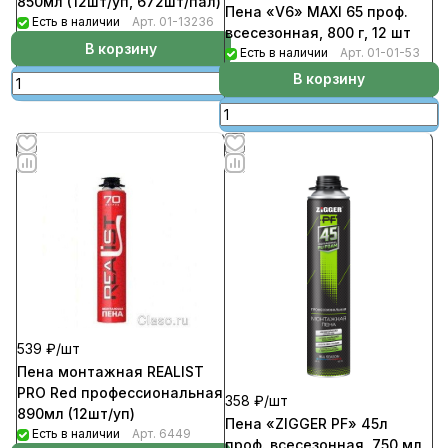
850мл (12шт/уп, 672шт/пал)
Пена «V6» MAXI 65 проф.
Есть в наличии
Арт.
01-13236
всесезонная, 800 г, 12 шт
В корзину
Есть в наличии
Арт.
01-01-53
В корзину
539 ₽/
шт
Пена монтажная REALIST
PRO Red профессиональная
358 ₽/
шт
890мл (12шт/уп)
Пена «ZIGGER PF» 45л
Есть в наличии
Арт.
6449
проф. всесезонная, 750 мл,