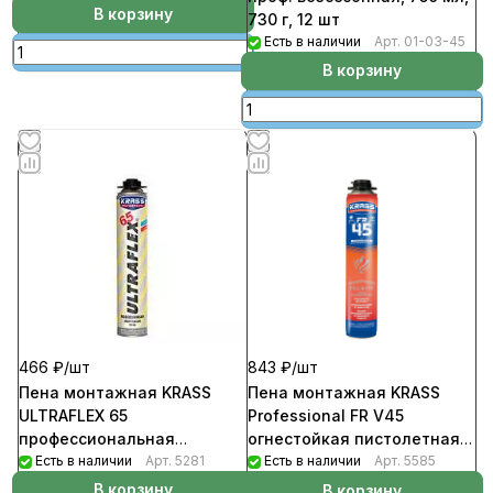
В корзину
730 г, 12 шт
Есть в наличии
Арт.
01-03-45
В корзину
466 ₽/
шт
843 ₽/
шт
Пена монтажная KRASS
Пена монтажная KRASS
ULTRAFLEX 65
Professional FR V45
профессиональная
огнестойкая пистолетная
всесезонная 820мл (12шт/
Есть в наличии
Арт.
5281
750мл (16шт/уп)
Есть в наличии
Арт.
5585
уп, 612шт/пал)
В корзину
В корзину