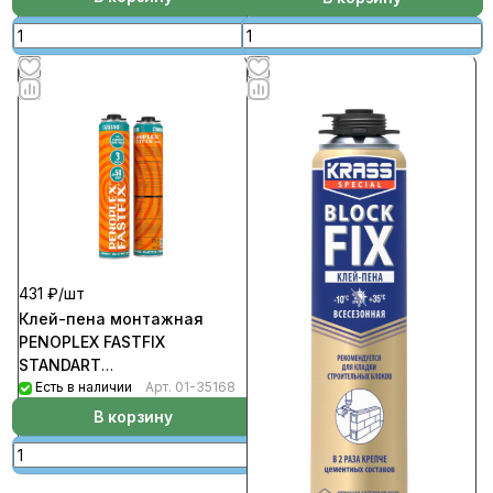
431 ₽/
шт
Клей-пена монтажная
PENOPLEX FASTFIX
STANDART
профессиональная
Есть в наличии
Арт.
01-35168
всесезонная 750мл (12шт/
В корзину
кор)