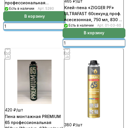
465 ₽/
шт
профессиональная
Клей-пена «ZIGGER PF»
всесезонная 700мл (12шт/
Есть в наличии
Арт.
5280
ULTRAFAST 60секунд проф.
уп, 612шт/пал)
В корзину
всесезонная, 750 мл, 830 г
(12шт/уп)
Есть в наличии
Арт.
01-03-60
В корзину
420 ₽/
шт
Пена монтажная PREMIUM
65 профессиональная
380 ₽/
шт