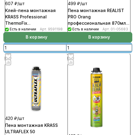
499 ₽/
шт
607 ₽/
шт
Пена монтажная REALIST
Клей-пена монтажная
PRO Orang
KRASS Professional
профессиональная 870мл
ThermoFix
(12шт/уп)
Есть в наличии
Арт.
01-05683
профессиональная для
Есть в наличии
Арт.
9591198
теплоизоляции
В корзину
В корзину
всесезонная
420 ₽/
шт
Пена монтажная KRASS
ULTRAFLEX 50