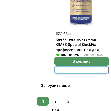
627 ₽/
шт
Клей-пена монтажная
KRASS Special BlockFix
профессиональная для
строительных блоков
Есть в наличии
Арт.
9591607
750мл (12шт/уп)
В корзину
Загрузить еще
1
2
3
Все