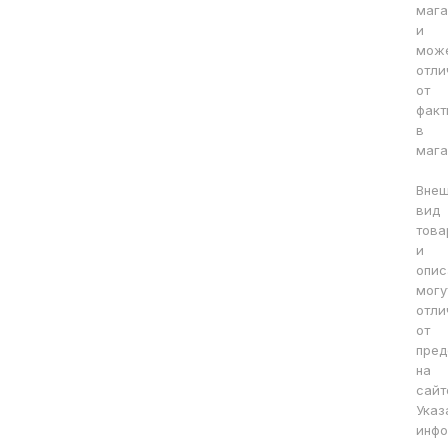
мага
и
мож
отли
от
факт
в
мага
Вне
вид
това
и
опис
могу
отли
от
пред
на
сайт
Указ
инфо