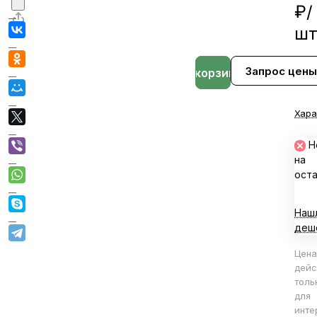
₽/
ш
Запрос цены
В корзине
Хара
Н
на
ост
Наш
деш
Цена
дейс
толь
для
инте