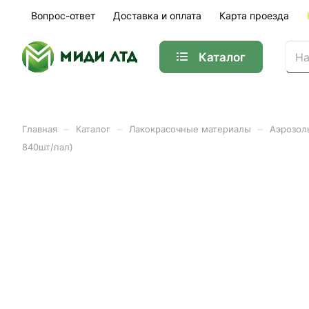
Вопрос-ответ
Доставка и оплата
Карта проезда
Каталог
–
–
–
Главная
Каталог
Лакокрасочные материалы
Аэрозол
840шт/пал)
Эмаль аэрозольная Decori
уп, 840шт/пал)
Арт.
0138-3005 DX