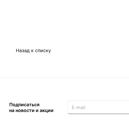
Расход
2,5-3,5 кв. м
Срок годности с даты производства
10 лет
Цветовая гамма
Белая, Желта
Вес баллона, брутто
385 гр
Назад к списку
Подписаться
на новости и акции