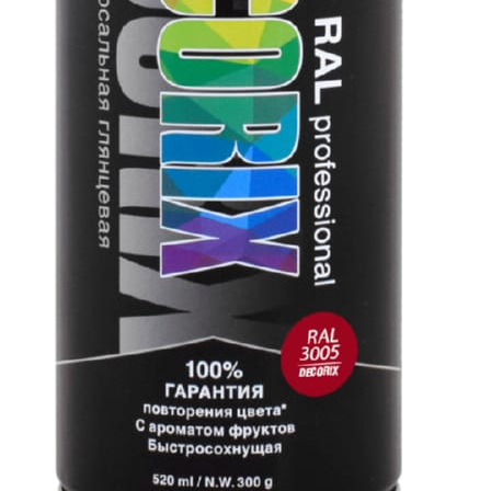
ая акриловая эмаль DECORIX® RAL professional для О
 Предназначена для окрашивания: древесины, пластика,
крашивания небольших поверхностей и труднодоступны
RAL CLASSIC K7 (глянцевый). Контроль точного воспрои
тимых норм отклонений (dE) по существующим ГОСТ и 
нение цвета от эталона.
мика, Бетон, кирпич, камень, штукатурка, Пластик, Др
вета RAL
смолы