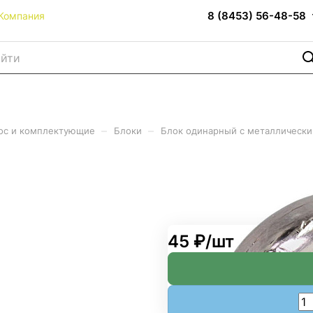
8 (8453) 56-48-58
Компания
–
–
ос и комплектующие
Блоки
Блок одинарный с металлическ
лическим шкивом цинк М20
45 ₽/
шт