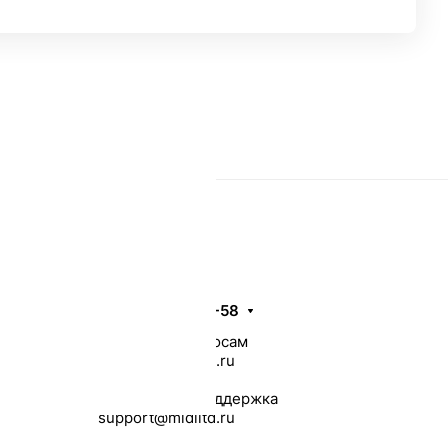
Контакты
8 (8453) 56-48-58
По общим вопросам
infomidiltd@mail.ru
Техническая поддержка
support@midiltd.ru