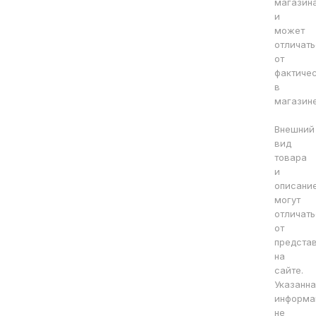
магазин
и
может
отличать
от
фактиче
в
магазине
Внешний
вид
товара
и
описани
могут
отличать
от
предста
на
сайте.
Указанна
информа
не