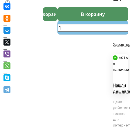
В корзине
В корзину
Характе
Есть
в
наличии
Нашли
дешевл
Цена
действи
только
для
интернет