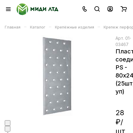
–
–
–
Главная
Каталог
Крепёжные изделия
Крепеж перфо
Арт.
01-
03467
Плас
соед
PS -
80х2
(25шт
уп)
28
₽/
шт