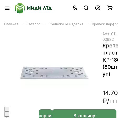
–
–
–
Главная
Каталог
Крепёжные изделия
Крепеж перфо
Арт.
01-
03982
Креп
пласт
КР-18
(80шт
уп)
14.70
₽/
шт
В корзине
В корзину