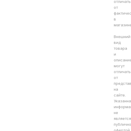
отличать
от
фактиче
в
магазине
Внешний
вид
товара
и
описани
могут
отличать
от
предста
на
сайте.
Указанна
информа
не
является
публичн
офертой.