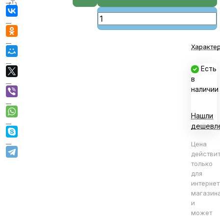
Характе
Есть
в
наличии
Нашли
дешевл
Цена
действи
только
для
интернет
магазин
и
может