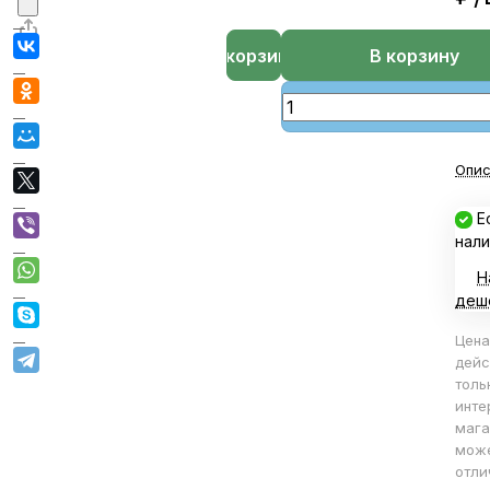
В корзине
В корзину
Опис
Е
нали
Н
деш
Цена
дейс
толь
инте
мага
мож
отли