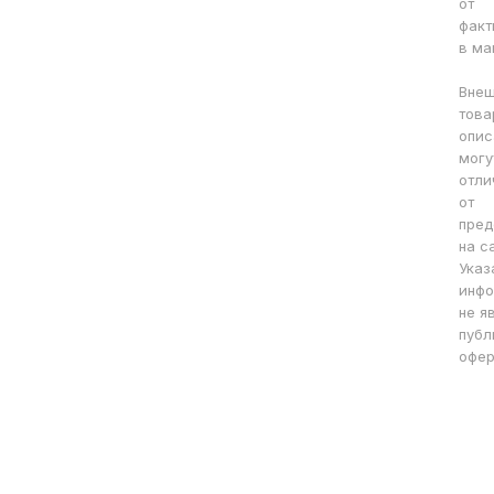
от
факт
в ма
Внеш
това
опис
могу
отли
от
пред
на с
Указ
инфо
не я
публ
офер