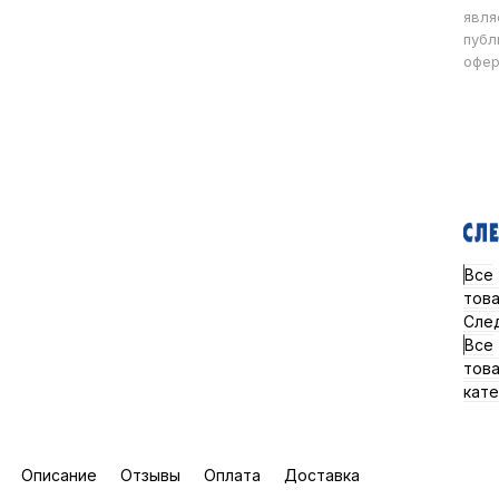
явля
публ
офер
Все
тов
Сле
Все
тов
кате
Описание
Отзывы
Оплата
Доставка