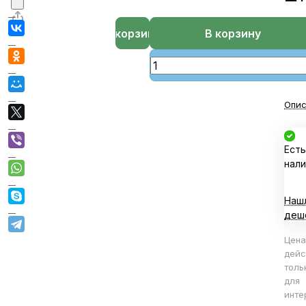
В корзине
В корзину
Опис
Есть
нали
Наш
деш
Цена
дейс
толь
для
инте