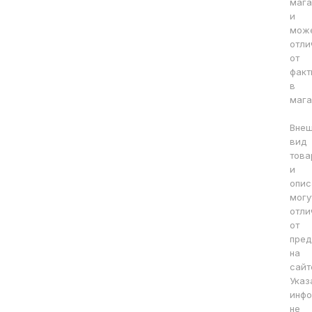
мага
и
мож
отли
от
факт
в
мага
Вне
вид
това
и
опис
могу
отли
от
пред
на
сайт
Указ
инфо
не