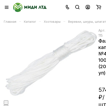
–
–
–
Главная
Каталог
Хозтовары
Веревки, шнуры, шпага
Арт
115
Фа
ка
№
10
(2
уп)
57
₽/
ш