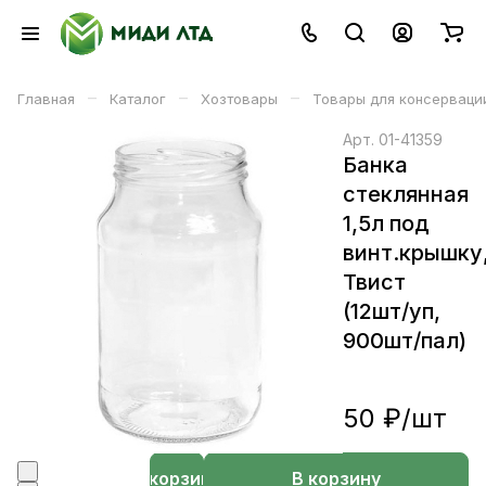
–
–
–
Главная
Каталог
Хозтовары
Товары для консерваци
Арт.
01-41359
Банка
стеклянная
1,5л под
винт.крышку
Твист
(12шт/уп,
900шт/пал)
50 ₽/
шт
В корзине
В корзину