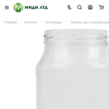
–
–
–
Главная
Каталог
Хозтовары
Товары для консерваци