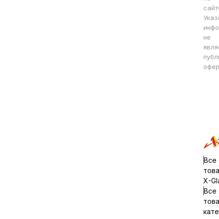
сайт
Указ
инфо
не
явля
публ
офер
Все
тов
X-Gl
Все
тов
кате