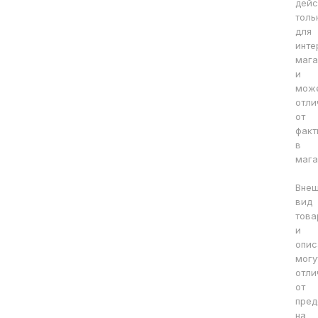
дейс
толь
для
инте
мага
и
мож
отли
от
факт
в
мага
Вне
вид
това
и
опис
могу
отли
от
пред
на