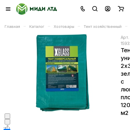
–
–
–
–
Главная
Каталог
Хозтовары
Тент хозяйственный
Арт
1593
Те
ун
2х
зе
с
лю
пл
120
м2