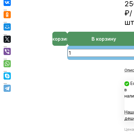
25
₽/
ш
В корзине
В корзину
Опис
Е
в
нали
Наш
деш
Цена