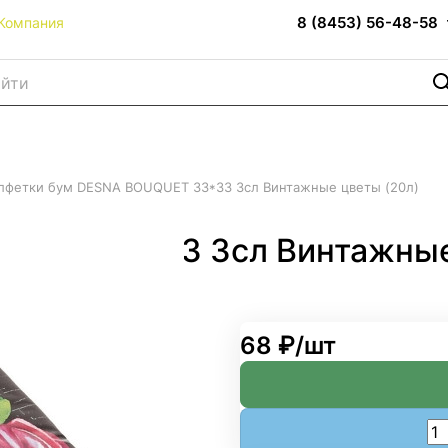
8 (8453) 56-48-58
Компания
лфетки бум DESNA BOUQUET 33*33 3сл Винтажные цветы (20л)
QUET 33*33 3сл Винтажные
68 ₽/
шт