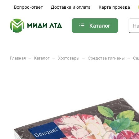
Вопрос-ответ
Доставка и оплата
Карта проезда
Каталог
–
–
–
–
Главная
Каталог
Хозтовары
Средства гигиены
Са
Салфетки бум DESNA BOU
Арт.
20284-1