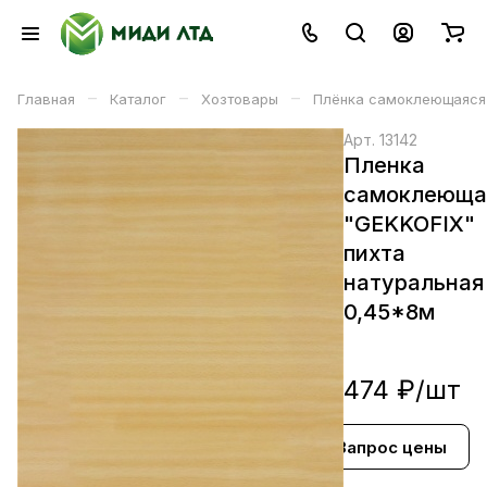
–
–
–
Главная
Каталог
Хозтовары
Плёнка самоклеющаяся
Арт.
13142
Пленка
самоклеюща
"GEKKOFIX"
пихта
натуральная
0,45*8м
474 ₽/
шт
Запрос цены
В корзине