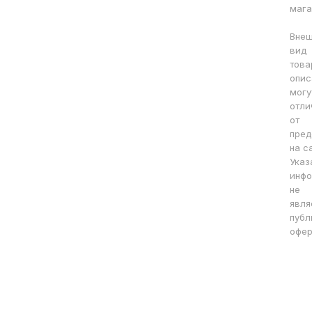
мага
Вне
вид
това
опис
могу
отли
от
пред
на с
Указ
инфо
не
явля
публ
офер