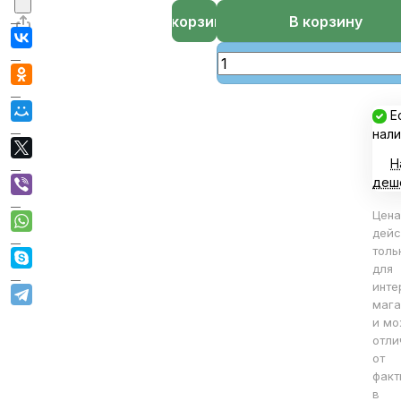
В корзине
В корзину
Е
нали
Н
деш
Цена
дейс
толь
для
инте
мага
и мо
отли
от
факт
в