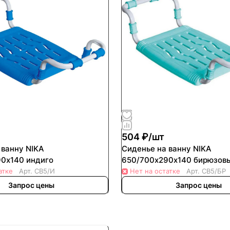
504 ₽/
шт
 ванну NIKA
Сиденье на ванну NIKA
0х140 индиго
650/700х290х140 бирюзов
атке
Арт.
СВ5/И
Нет на остатке
Арт.
СВ5/БР
Запрос цены
Запрос цены