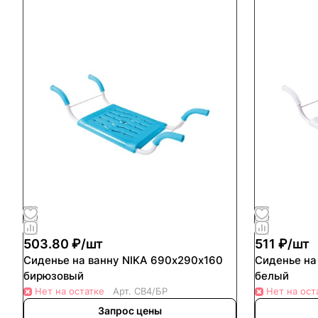
503.80 ₽/
шт
511 ₽/
шт
Сиденье на ванну NIKA 690х290х160
Сиденье на
бирюзовый
белый
Нет на остатке
Арт.
СВ4/БР
Нет на ост
Запрос цены