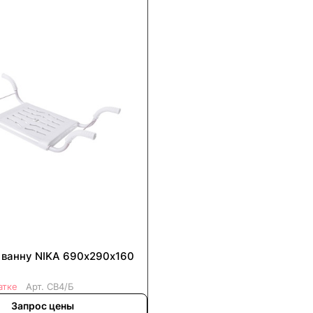
 ванну NIKA 690х290х160
атке
Арт.
СВ4/Б
Запрос цены