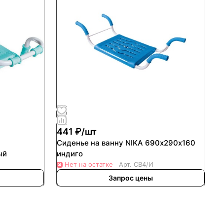
441 ₽/
шт
Сиденье на ванну NIKA 690х290х160
ый
индиго
Нет на остатке
Арт.
СВ4/И
Запрос цены