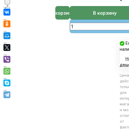
В корзине
В корзину
Е
нали
Н
деш
Цена
дейс
толь
для
инте
мага
и мо
отли
от
факт