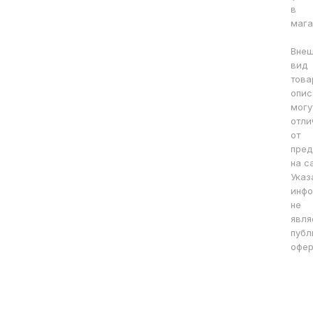
в
мага
Вне
вид
това
опис
могу
отли
от
пред
на с
Указ
инфо
не
явля
публ
офер