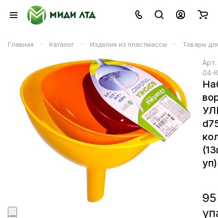
–
–
–
Главная
Каталог
Изделия из пластмассы
Товары для
Арт
04-
На
во
УЛ
d75
ко
(13
уп)
95
уп