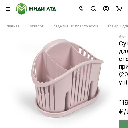
–
–
–
Главная
Каталог
Изделия из пластмассы
Товары для
Арт
Су
дл
ст
пр
(2
уп)
11
₽/
В корзине
В корзину