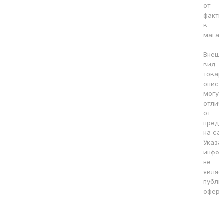
от
факт
в
мага
Вне
вид
това
опис
могу
отли
от
пред
на с
Указ
инфо
не
явля
публ
офер