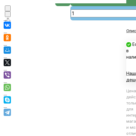
Опис
Е
в
нали
Наш
деш
Цена
дейс
толь
для
инте
мага
и мо
отли