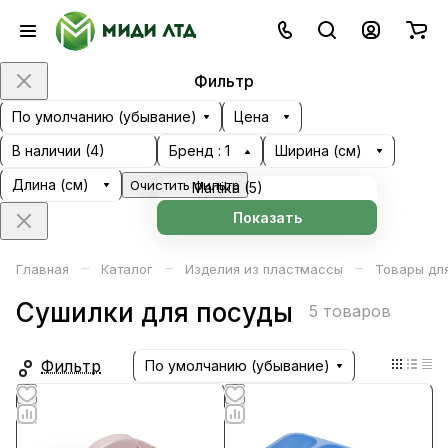
Фильтр
По умолчанию (убывание)
Цена
В наличии (
4
)
Бренд
: 1
Ширина (см)
Длина (см)
Очистить фильтр
Martika (
5
)
Показать
–
–
–
Главная
Каталог
Изделия из пластмассы
Товары для
Сушилки для посуды
5 товаров
Фильтр
По умолчанию (убывание)