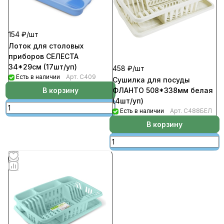
154 ₽/
шт
Лоток для столовых
приборов СЕЛЕСТА
34*29см (17шт/уп)
458 ₽/
шт
Есть в наличии
Арт.
С409
Сушилка для посуды
В корзину
ФЛАНТО 508*338мм белая
(4шт/уп)
Есть в наличии
Арт.
С488БЕЛ
В корзину