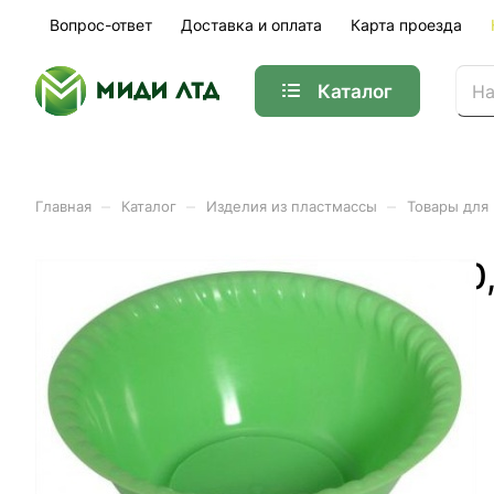
Вопрос-ответ
Доставка и оплата
Карта проезда
Каталог
–
–
–
Главная
Каталог
Изделия из пластмассы
Товары для
Миска салатница малая 0,
Арт.
С41