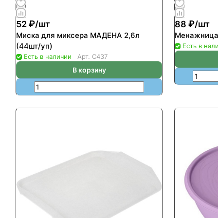
52 ₽/
шт
88 ₽/
шт
Миска для миксера МАДЕНА 2,6л
Менажница
(44шт/уп)
Есть в нал
Есть в наличии
Арт.
С437
В корзину