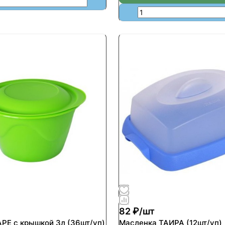
82 ₽/
шт
РЕ с крышкой 3л (36шт/уп)
Масленка ТАИРА (12шт/уп)