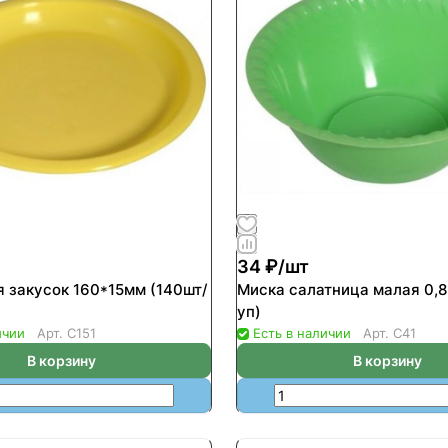
34 ₽/
шт
я закусок 160*15мм (140шт/
Миска салатница малая 0,8
уп)
ичии
Арт.
С151
Есть в наличии
Арт.
С41
В корзину
В корзину