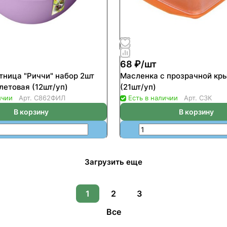
68 ₽/
шт
тница "Риччи" набор 2шт
Масленка с прозрачной кр
летовая (12шт/уп)
(21шт/уп)
ичии
Арт.
С862ФИЛ
Есть в наличии
Арт.
С3К
В корзину
В корзину
Загрузить еще
1
2
3
Все