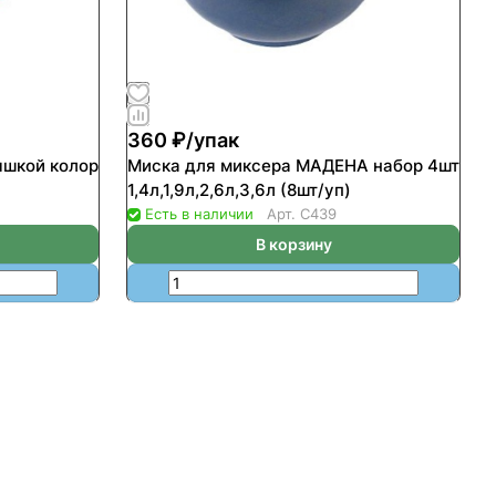
360 ₽/
упак
ышкой колор
Миска для миксера МАДЕНА набор 4шт
1,4л,1,9л,2,6л,3,6л (8шт/уп)
Есть в наличии
Арт.
С439
В корзину