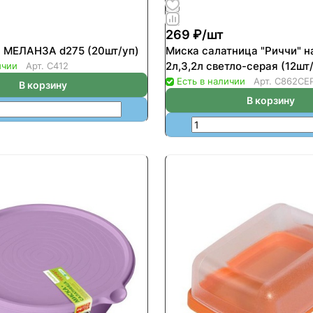
269 ₽/
шт
 МЕЛАНЗА d275 (20шт/уп)
Миска салатница "Риччи" н
2л,3,2л светло-серая (12шт
ичии
Арт.
С412
Есть в наличии
Арт.
С862СЕ
В корзину
В корзину