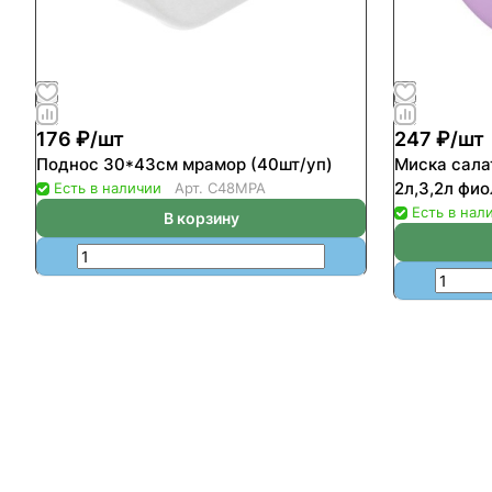
176 ₽/
шт
247 ₽/
шт
Поднос 30*43см мрамор (40шт/уп)
Миска сала
2л,3,2л фио
Есть в наличии
Арт.
С48МРА
Есть в нал
В корзину