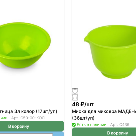
48 ₽/
шт
тница 3л колор (17шт/уп)
Миска для миксера МАДЕНА
(36шт/уп)
ичии
Арт.
С50-00-КОЛ
Есть в наличии
Арт.
С436
В корзину
В корзину