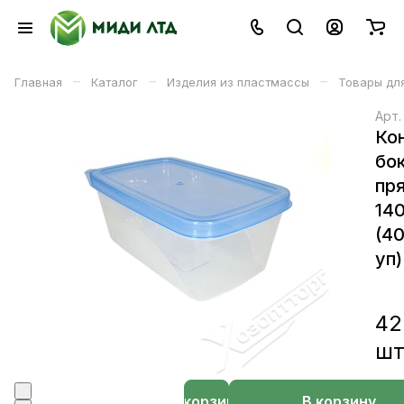
–
–
–
Главная
Каталог
Изделия из пластмассы
Товары для
Арт
Ко
бо
пр
14
(4
уп)
42
ш
В корзине
В корзину