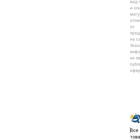
вид 
и оп
могу
отли
от
пред
на с
Указ
инфо
не я
публ
офер
Все
тов