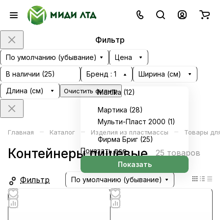
Фильтр
По умолчанию (убывание)
Цена
В наличии (
25
)
Бренд
: 1
Ширина (см)
Длина (см)
Очистить фильтр
Martika (
12
)
Мартика (
28
)
Мульти-Пласт 2000 (
1
)
–
–
–
Главная
Каталог
Изделия из пластмассы
Товары для
Фирма Бриг (
25
)
Контейнеры пищевые
Показать все
25 товаров
Показать
Фильтр
По умолчанию (убывание)