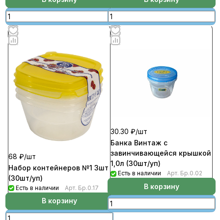
30.30 ₽/
шт
Банка Винтаж с
завинчивающейся крышкой
68 ₽/
шт
1,0л (30шт/уп)
Набор контейнеров №1 3шт
Есть в наличии
Арт.
Бр.0.02
(30шт/уп)
В корзину
Есть в наличии
Арт.
Бр.0.17
В корзину