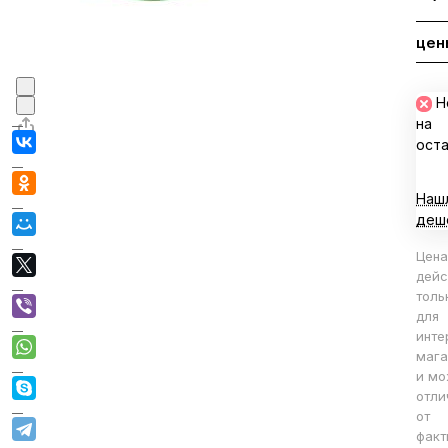
Запрос цен
В корзине
Н
на
ост
Наш
деш
Цена
дейс
толь
для
инте
мага
и мо
отли
от
факт