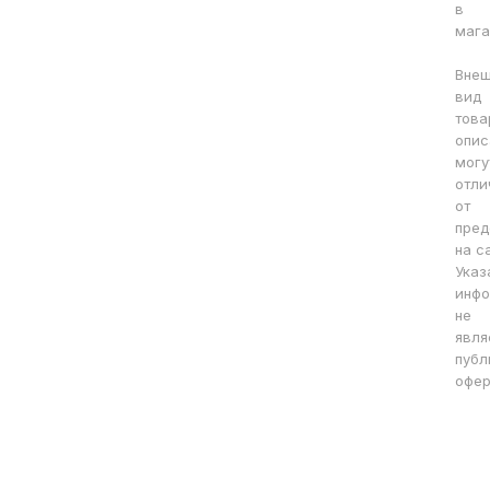
в
мага
Вне
вид
това
опис
могу
отли
от
пред
на с
Указ
инфо
не
явля
публ
офер