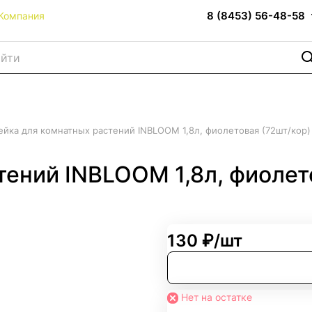
8 (8453) 56-48-58
Компания
ейка для комнатных растений INBLOOM 1,8л, фиолетовая (72шт/кор)
тений INBLOOM 1,8л, фиолет
130 ₽/
шт
Нет на остатке