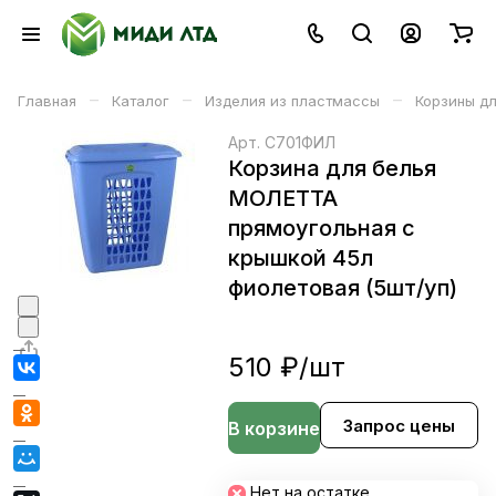
–
–
–
Главная
Каталог
Изделия из пластмассы
Корзины дл
Арт.
С701ФИЛ
Корзина для белья
МОЛЕТТА
прямоугольная с
крышкой 45л
фиолетовая (5шт/уп)
510 ₽/
шт
Запрос цены
В корзине
Нет на остатке