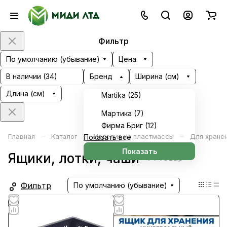
Фильтр
По умолчанию (убывание)
Цена
В наличии (
34
)
Бренд
Ширина (см)
Длина (см)
Martika (
25
)
Мартика (
7
)
Фирма Бриг (
12
)
–
–
–
Главная
Каталог
Изделия из пластмассы
Для хране
Показать все
Показать
Ящики, лотки, чаши
71 товар
Фильтр
По умолчанию (убывание)