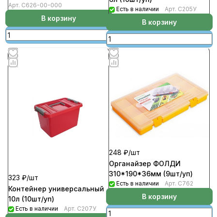
Арт.
С626-00-000
Есть в наличии
Арт.
С205У
В корзину
В корзину
248 ₽/
шт
Органайзер ФОЛДИ
310*190*36мм (9шт/уп)
323 ₽/
шт
Есть в наличии
Арт.
С762
Контейнер универсальный
В корзину
10л (10шт/уп)
Есть в наличии
Арт.
С207У