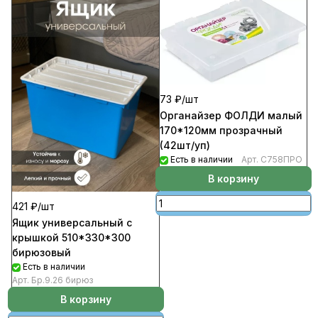
73 ₽/
шт
Органайзер ФОЛДИ малый
170*120мм прозрачный
(42шт/уп)
Есть в наличии
Арт.
С758ПРО
В корзину
421 ₽/
шт
Ящик универсальный с
крышкой 510*330*300
бирюзовый
Есть в наличии
Арт.
Бр.9.26 бирюз
В корзину