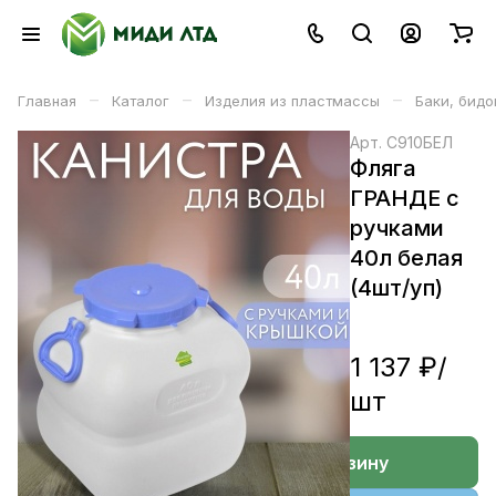
–
–
–
Главная
Каталог
Изделия из пластмассы
Баки, бидо
Арт.
С910БЕЛ
Фляга
ГРАНДЕ с
ручками
40л белая
(4шт/уп)
1 137 ₽/
шт
В корзине
В корзину