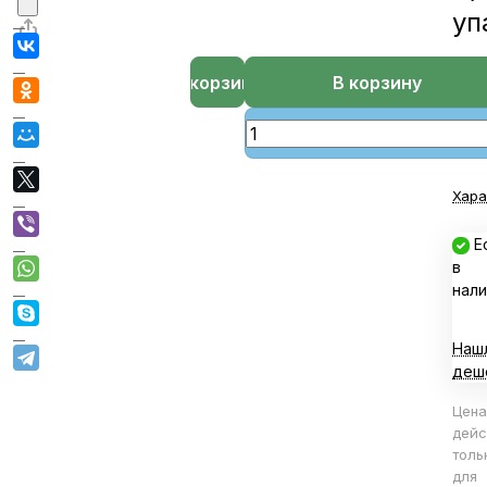
уп
В корзине
В корзину
Хара
Е
в
нали
Наш
деш
Цена
дейс
толь
для