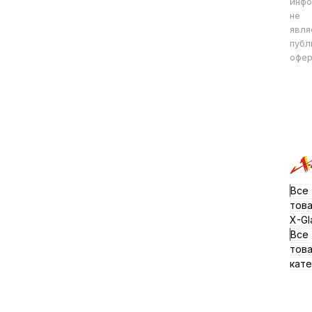
инфо
не
явля
публ
офер
Все
тов
X-Gl
Все
тов
кате