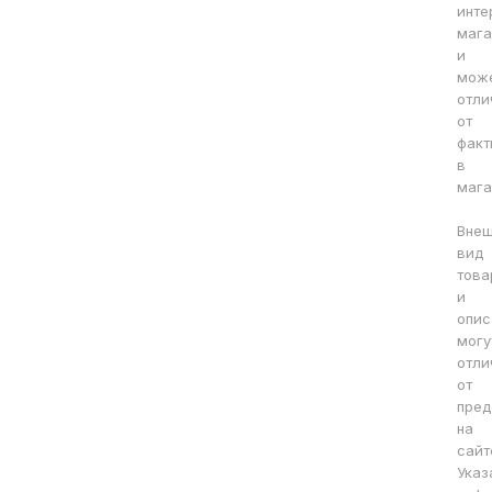
инте
мага
и
мож
отли
от
факт
в
мага
Вне
вид
това
и
опис
могу
отли
от
пред
на
сайт
Указ