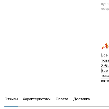
публ
офер
Все
тов
X-Gl
Все
тов
кате
Отзывы
Характеристики
Оплата
Доставка