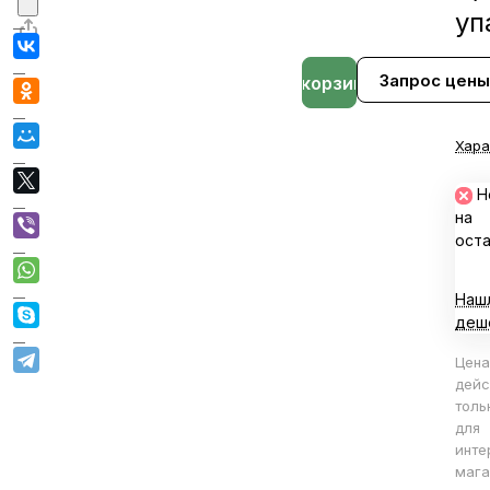
уп
Запрос цены
В корзине
Хара
Н
на
ост
Наш
деш
Цена
дейс
толь
для
инте
мага