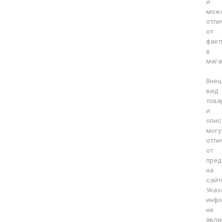
и
мож
отли
от
факт
в
мага
Вне
вид
това
и
опис
могу
отли
от
пред
на
сайт
Указ
инфо
не
явля