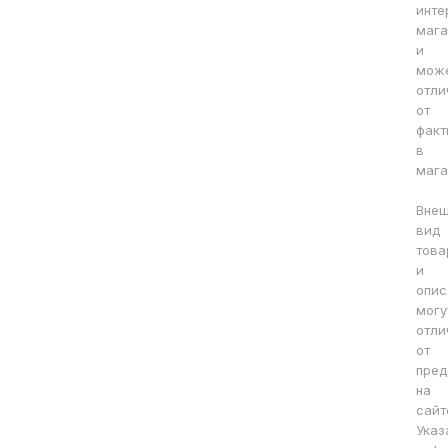
инте
мага
и
мож
отли
от
факт
в
мага
Вне
вид
това
и
опис
могу
отли
от
пред
на
сайт
Указ