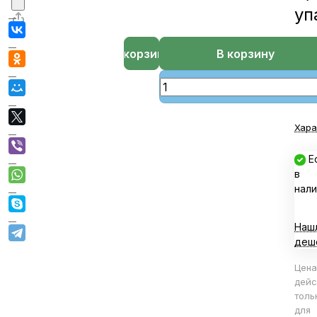
уп
В корзине
В корзину
Хара
Е
в
нали
Наш
деш
Цена
дейс
толь
для