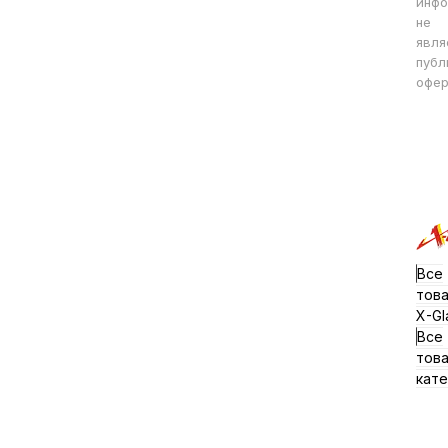
инфо
не
явля
публ
офер
Все
тов
X-Gl
Все
тов
кате