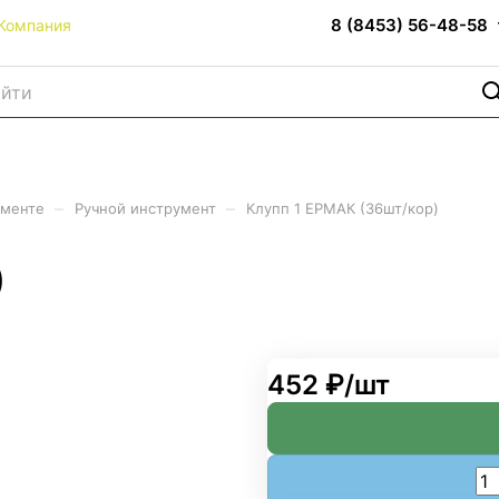
8 (8453) 56-48-58
Компания
–
–
именте
Ручной инструмент
Клупп 1 ЕРМАК (36шт/кор)
)
452 ₽/
шт