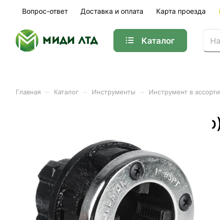
Вопрос-ответ
Доставка и оплата
Карта проезда
Каталог
–
–
–
Главная
Каталог
Инструменты
Инструмент в ассорт
Клупп 1 ЕРМАК (36шт/кор
Арт.
653-007