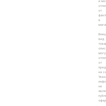
и мо
отли
от
факт
в
мага
Вне
вид
това
опис
могу
отли
от
пред
на с
Указ
инфо
не
явля
публ
офер