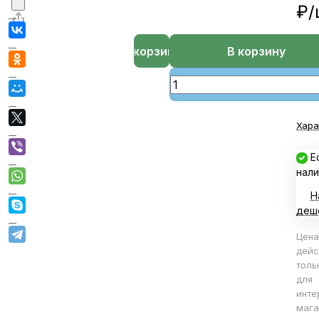
₽/
В корзине
В корзину
Хара
Е
нали
Н
деш
Цена
дейс
толь
для
инте
мага