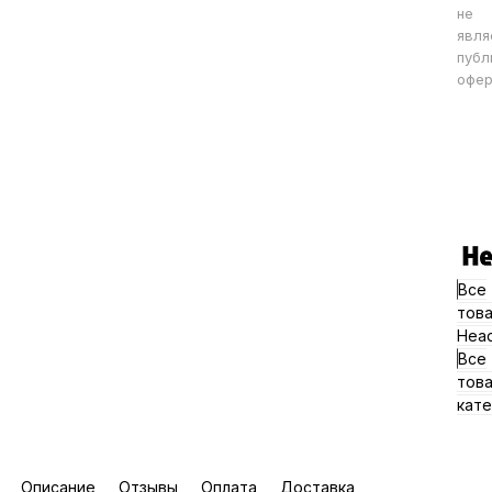
не
явля
публ
офер
Все
тов
Hea
Все
тов
кате
Описание
Отзывы
Оплата
Доставка