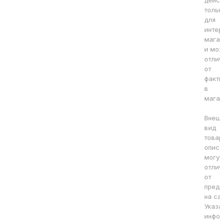
дейс
толь
для
инте
мага
и мо
отли
от
факт
в
мага
Вне
вид
това
опис
могу
отли
от
пред
на с
Указ
инфо