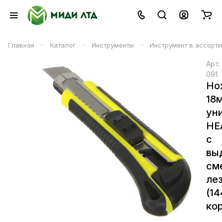
–
–
–
Главная
Каталог
Инструменты
Инструмент в ассорт
Арт
091
Но
18
ун
HE
с
вы
см
ле
(1
кор