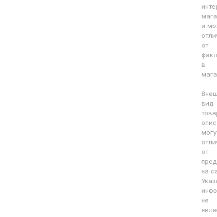
инте
мага
и мо
отли
от
факт
в
мага
Вне
вид
това
опис
могу
отли
от
пред
на с
Указ
инфо
не
явля