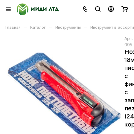
–
–
–
Главная
Каталог
Инструменты
Инструмент в ассорт
Арт
095
Но
18
пи
с
фи
с
за
ле
(2
кор