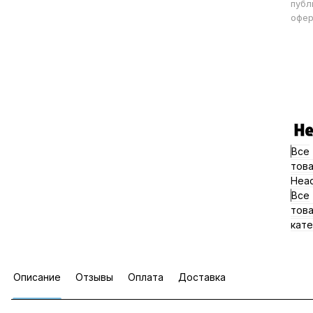
публ
офер
Все
тов
Hea
Все
тов
кате
Описание
Отзывы
Оплата
Доставка