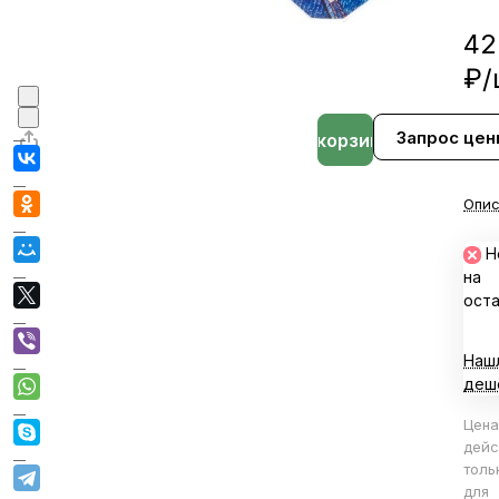
42
₽/
Запрос цен
В корзине
Опис
Н
на
ост
Наш
деш
Цена
дейс
толь
для