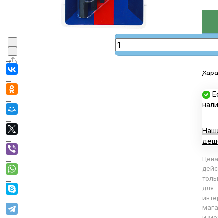
В корзине
В корзину
Хара
Е
нали
Наш
деш
Цена
дейс
толь
для
инте
мага
и мо