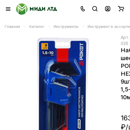
–
–
–
Главная
Каталог
Инструменты
Инструмент в ассорт
Арт
026
На
ше
РО
HE
9ш
1,5
10
16
₽/