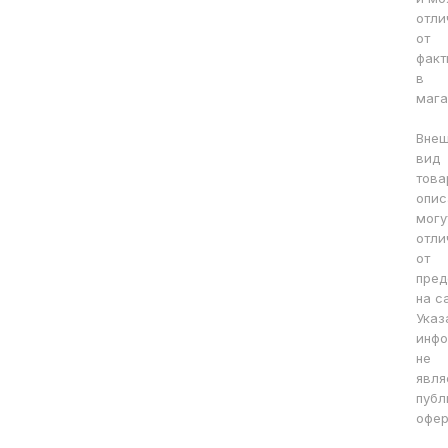
отли
от
факт
в
мага
Вне
вид
това
опис
могу
отли
от
пред
на с
Указ
инфо
не
явля
публ
офер