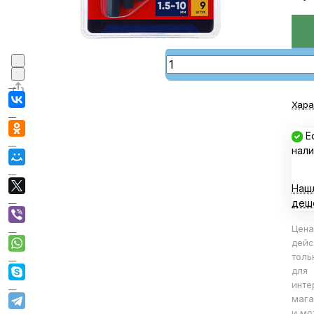
В корзине
В корзину
Хара
Е
нали
Наш
деш
Цена
дейс
толь
для
инте
мага
и мо