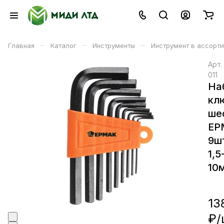
–
–
–
Главная
Каталог
Инструменты
Инструмент в ассорт
Арт
011
На
кл
ше
ЕР
9ш
1,5
10
13
₽/