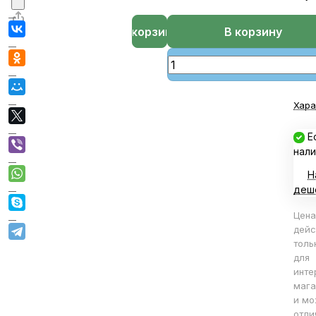
В корзине
В корзину
Хара
Е
нали
Н
деш
Цена
дейс
толь
для
инте
мага
и мо
отли