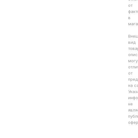
от
факт
в
мага
Вне
вид
това
опис
могу
отли
от
пред
на с
Указ
инфо
не
явля
публ
офер