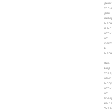
дейс
толь
для
инте
мага
и мо
отли
от
факт
в
мага
Вне
вид
това
опис
могу
отли
от
пред
на с
Указ