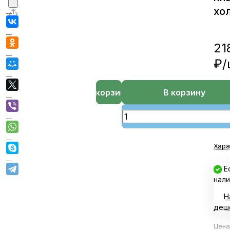
хо
21
₽/
В корзине
В корзину
Хара
Е
нали
Н
деш
Цена