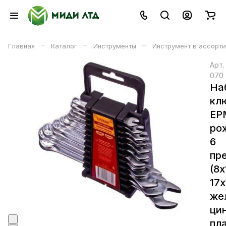
–
–
–
Главная
Каталог
Инструменты
Инструмент в ассорт
Арт
070
На
кл
ЕР
ро
6
пр
(8х
17
же
цин
пл