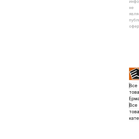
инфо
не
явля
публ
офер
Все
тов
Ерм
Все
тов
кате