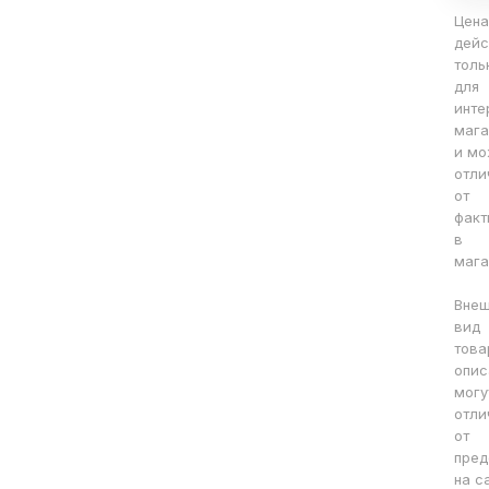
Цена
дейс
толь
для
инте
мага
и мо
отли
от
факт
в
мага
Вне
вид
това
опис
могу
отли
от
пред
на с