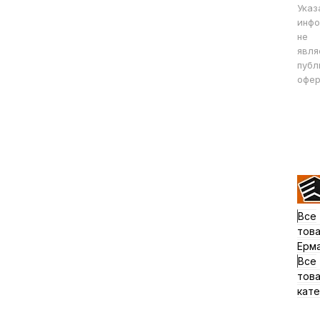
Указ
инфо
не
явля
публ
офер
Все
тов
Ерм
Все
тов
кате