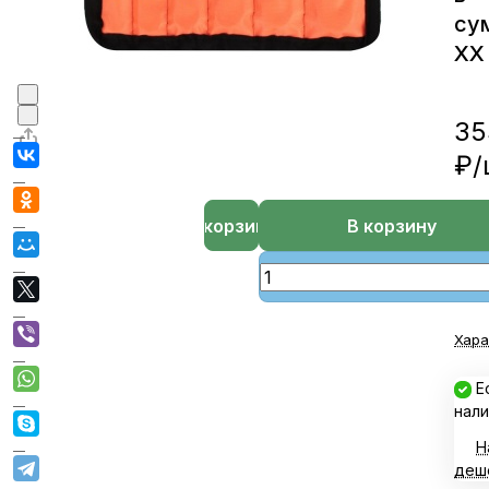
су
ХХ
35
₽/
В корзине
В корзину
Хара
Е
нали
Н
деш