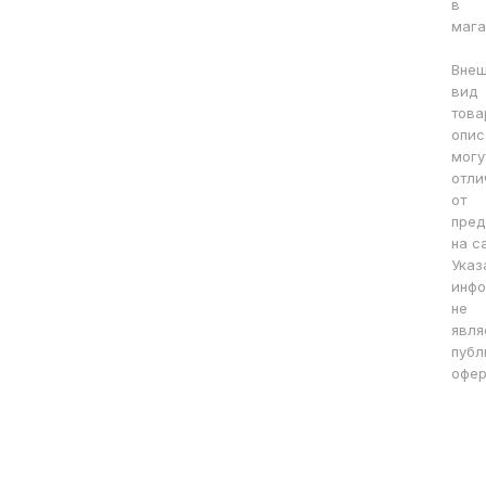
в
мага
Вне
вид
това
опис
могу
отли
от
пред
на с
Указ
инфо
не
явля
публ
офер