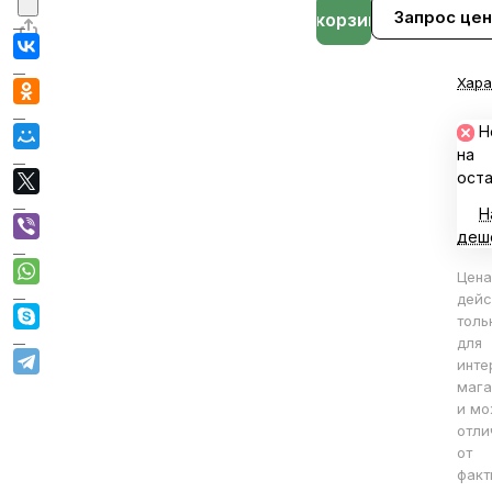
Запрос це
В корзине
Хара
Н
на
ост
Н
деш
Цена
дейс
толь
для
инте
мага
и мо
отли
от
факт