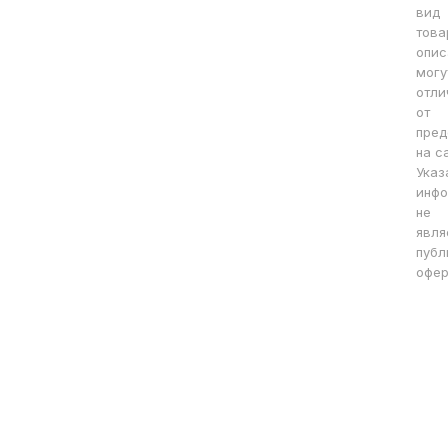
вид
това
опис
могу
отли
от
пред
на с
Указ
инфо
не
явля
публ
офер