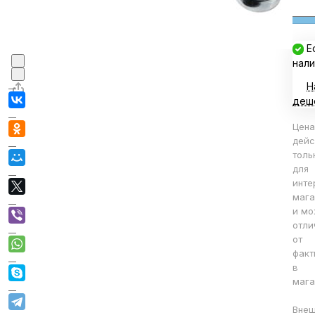
Е
нали
Н
деш
Цена
дейс
толь
для
инте
мага
и мо
отли
от
факт
в
мага
Вне