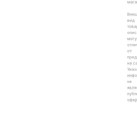
мага
Вне
вид
това
опис
могу
отли
от
пред
на с
Указ
инфо
не
явля
публ
офер