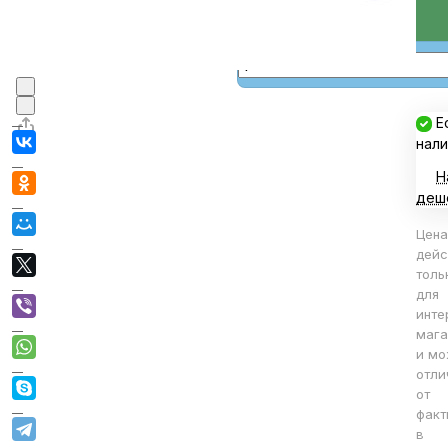
В корзине
В корзину
Е
нали
Н
деш
Цена
дейс
толь
для
инте
мага
и мо
отли
от
факт
в