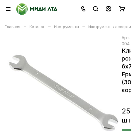
–
–
–
Главная
Каталог
Инструменты
Инструмент в ассорт
Арт
004
Кл
ро
6х
Ер
(3
кор
25
ш