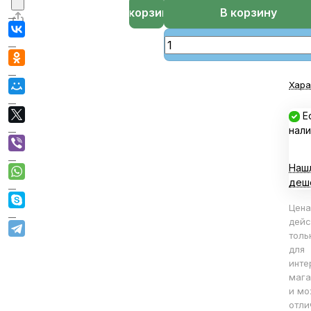
В корзине
В корзину
Хара
Е
нали
Наш
деш
Цена
дейс
толь
для
инте
мага
и мо
отли