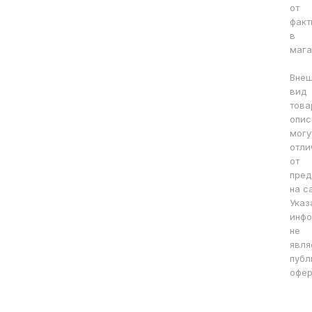
от
факт
в
мага
Вне
вид
това
опис
могу
отли
от
пред
на с
Указ
инфо
не
явля
публ
офер