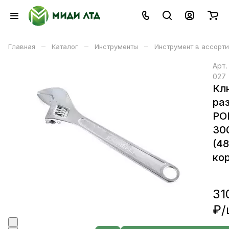
–
–
–
Главная
Каталог
Инструменты
Инструмент в ассорт
Арт
027
Кл
ра
РО
30
(4
кор
31
₽/