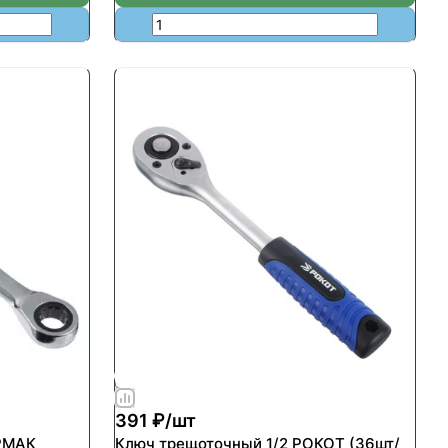
391 ₽/
шт
РМАК
Ключ трещоточный 1/2 РОКОТ (36шт/