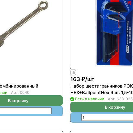
163 ₽/
шт
комбинированный
Набор шестигранников РО
HEX+BallpointHex 9шт. 1,5-
ичии
Арт.
0640
Есть в наличии
Арт.
633-026
В корзину
В корзину