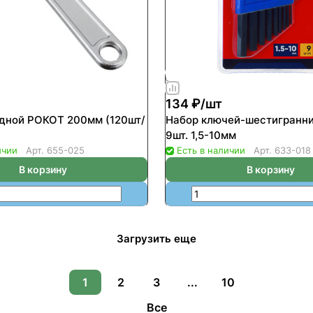
134 ₽/
шт
дной РОКОТ 200мм (120шт/
Набор ключей-шестигранн
9шт. 1,5-10мм
ичии
Арт.
655-025
Есть в наличии
Арт.
633-018
В корзину
В корзину
Загрузить еще
1
2
3
...
10
Все