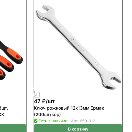
47 ₽/
шт
3шт.
Ключ рожковый 12х13мм Ермак
овая ручка ЕРМАК ХХ
(200шт/кор)
Есть в наличии
Арт.
650-012
В корзину