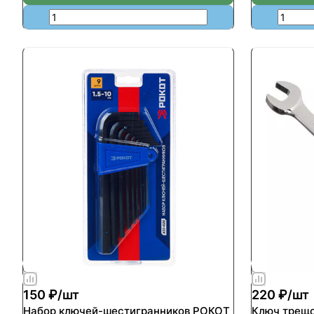
150 ₽/
шт
220 ₽/
шт
Набор ключей-шестигранников РОКОТ
Ключ трещ