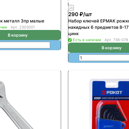
290 ₽/
шт
к металл 3пр малые
Набор ключей ЕРМАК рожк
накидных 6 предметов 8-17мм желтый
ичии
Арт.
2303001
цинк
В корзину
Есть в наличии
Арт.
736-078
В корзину