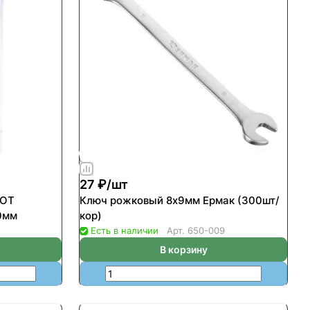
27 ₽/
шт
КОТ
Ключ рожковый 8х9мм Ермак (300шт/
10мм
кор)
Есть в наличии
Арт.
650-009
В корзину