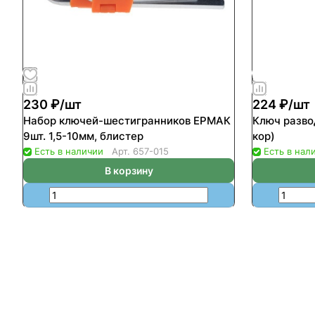
230 ₽/
шт
224 ₽/
шт
Набор ключей-шестигранников ЕРМАК
Ключ разво
9шт. 1,5-10мм, блистер
кор)
Есть в наличии
Арт.
657-015
Есть в нал
В корзину