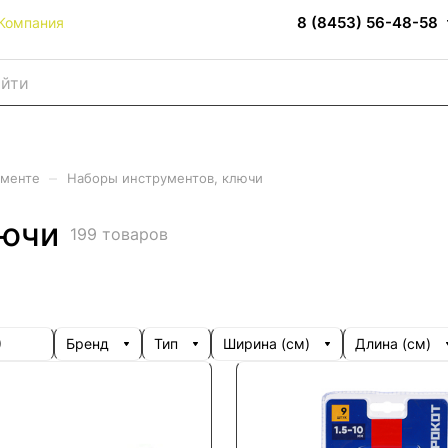
8 (8453) 56-48-58
Компания
–
именте
Наборы инструментов, ключи
лючи
199 товаров
)
Бренд
Тип
Ширина (см)
Длина (см)