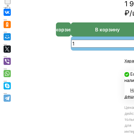
1 
₽/
В корзине
В корзину
Хара
Е
нали
Н
деш
Цена
дейс
толь
для
инте