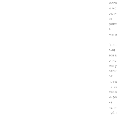
мага
и мо
отли
от
факт
в
мага
Вне
вид
това
опис
могу
отли
от
пред
на с
Указ
инфо
не
явля
публ