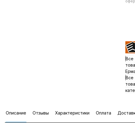
офер
Все
тов
Ерм
Все
тов
кате
Описание
Отзывы
Характеристики
Оплата
Достав