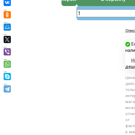
Опис
Е
нали
Н
деш
Цена
дейс
толь
инте
мага
мож
отли
от
факт
в ма