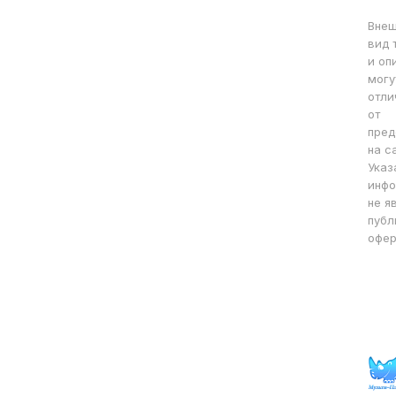
Вне
вид 
и оп
могу
отли
от
пред
на с
Указ
инфо
не я
публ
офер