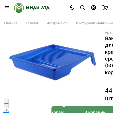
–
–
–
Главная
Каталог
Инструменты
Инструмент малярный
Арт
Ва
дл
кр
ср
(5
кор
44
ш
В корзине
В корзину